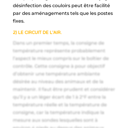
désinfection des couloirs peut être facilité
par des aménagements tels que les postes
fixes.
2) LE CIRCUIT DE L’AIR.
Dans un premier temps, la consigne de
température représente probablement
l’aspect le mieux compris sur le boîtier de
contrôle. Cette consigne à pour objectif
d’obtenir une température ambiante
désirée au niveau des animaux et de la
maintenir. Il faut être prudent et considérer
qu’il y a un léger écart de 1 à 2°F entre la
température réelle et la température de
consigne, car la température indique la
mesure aux sondes lesquelles sont à
environ 4 pieds au dessus des animaux