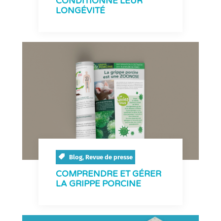
CONDITIONNE LEUR
LONGÉVITÉ
Blog
,
Revue de presse
COMPRENDRE ET GÉRER
LA GRIPPE PORCINE