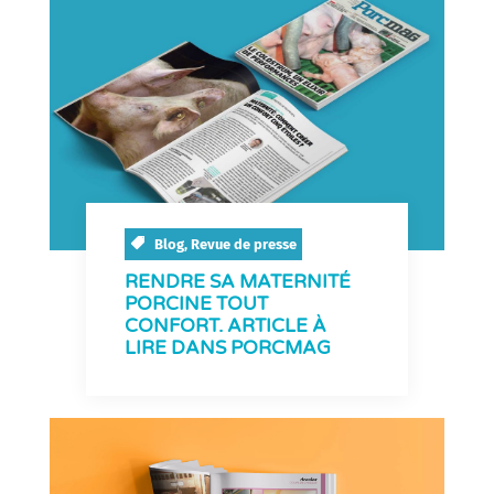
Blog
,
Revue de presse
RENDRE SA MATERNITÉ
PORCINE TOUT
CONFORT. ARTICLE À
LIRE DANS PORCMAG